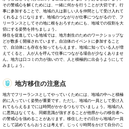
その警戒心を解くためには、一緒に何かを行うことが大切です。行
事に参加することで、地域の人は新しい人を仲間として受け入れて
くれるようになります。地域のつながりが仕事につながるので、フ
リーランスとしてその地に根をおろすためにも、地域での役割を大
切にする姿勢を持ちましょう。
移住を促進している地域では、地方創生のためのワークショップな
どが数多く開催されています。自治体のイベントに参加すること
で、自治体にも存在を知ってもらえます。地域に知っている人が増
えてくると、人が人を呼んで仕事につながる場合が少なくありませ
ん。地方は口コミの力が強いので、人と積極的に出会うようにして
みましょう。
地方移住の注意点
地方でフリーランスとしてやっていくためには、地域の中へと積極
的に入っていく姿勢が重要です。ただし、地域の一員として受け入
れてもらえるまでには時間がかかるつもりでいましょう。地域の人
に悪気はなくても、同郷意識が強すぎることが他県からの移住者へ
の警戒心を強めることがあります。移住したその日から地域の一員
として認めてもらおうとは考えず、じっくり時間をかけて自分のこ